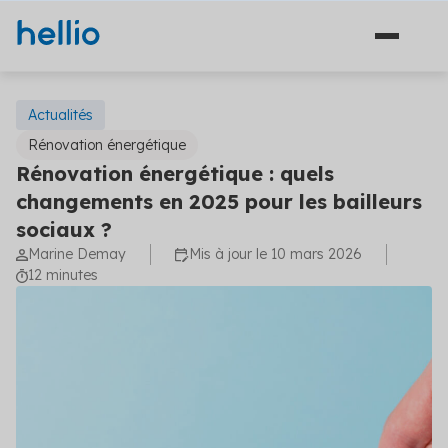
Actualités
Rénovation énergétique
Rénovation énergétique : quels
Nos solutions
changements en 2025 pour les bailleurs
sociaux ?
Conseil
Qui sommes-nous ?
Marine Demay
Mis à jour le 10 mars 2026
Travaux d'économies d'énergie
12 minutes
Références
Financement
Bibliothèque
Plateforme
Solutions de diagnostic (3)
Blog
Avant projet
Préparez et optimisez votre projet énergétique