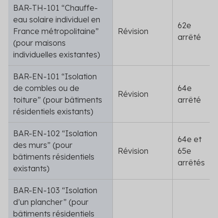
BAR-TH-101 “Chauffe-
eau solaire individuel en
62
e
France métropolitaine”
Révision
arrêté
(pour maisons
individuelles existantes)
BAR-EN-101 “Isolation
de combles ou de
64
e
Révision
toiture” (pour bâtiments
arrêté
résidentiels existants)
BAR-EN-102 “Isolation
64
e
et
des murs” (pour
Révision
65
e
bâtiments résidentiels
arrêtés
existants)
BAR-EN-103 “Isolation
d’un plancher” (pour
bâtiments résidentiels