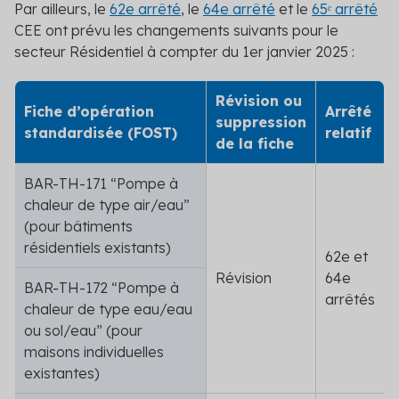
Par ailleurs, le
62
e
arrêté
, le
64
e
arrêté
et le
65ᵉ arrêté
CEE ont prévu les changements suivants pour le
secteur Résidentiel à compter du 1
er
janvier 2025 :
Révision ou
Fiche d’opération
Arrêté
suppression
standardisée (FOST)
relatif
de la fiche
BAR-TH-171 “Pompe à
chaleur de type air/eau”
(pour bâtiments
résidentiels existants)
62
e
et
Révision
64
e
BAR-TH-172 “Pompe à
arrêtés
chaleur de type eau/eau
ou sol/eau” (pour
maisons individuelles
existantes)