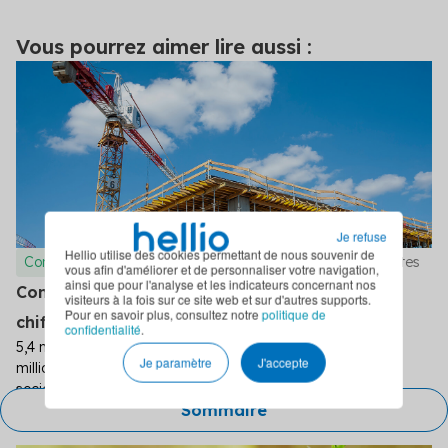
Vous pourrez aimer lire aussi :
Je refuse
Hellio utilise des cookies permettant de nous souvenir de
Conseils
7 minutes
vous afin d'améliorer et de personnaliser votre navigation,
ainsi que pour l'analyse et les indicateurs concernant nos
Construction du logement social en France :
visiteurs à la fois sur ce site web et sur d'autres supports.
Pour en savoir plus, consultez notre
politique de
chiffres, enjeux et réglementations
confidentialité
.
5,4 millions de logements sociaux (source : SDES), 2,87
Je paramètre
J'accepte
millions de ménages en attente d’une attribution (L’union
sociale pour l’habitat)....
Sommaire
Caroline Dusanter
07 juillet 2026