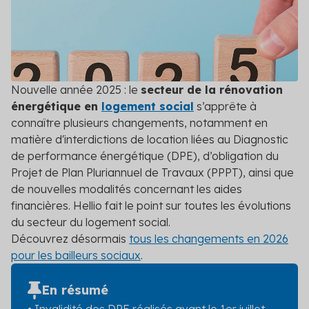
Contact
grâce à des conseils experts
Veille réglementaire
Anticipez les changements législatifs grâce à
notre veille réglementaire
Nouvelle année 2025 : le
secteur de la rénovation
Audit réglementaire
énergétique en
logement social
s’apprête à
Évaluez la conformité de vos projets grâce à un
connaître plusieurs changements, notamment en
audit réglementaire complet
matière d'interdictions de location liées au Diagnostic
de performance énergétique (DPE), d’obligation du
Voir toutes les solutions
Projet de Plan Pluriannuel de Travaux (PPPT), ainsi que
Voir toutes les solutions
de nouvelles modalités concernant les aides
financières. Hellio fait le point sur toutes les évolutions
du secteur du logement social.
Découvrez désormais
tous les changements en 2026
pour les bailleurs sociaux
.
En résumé