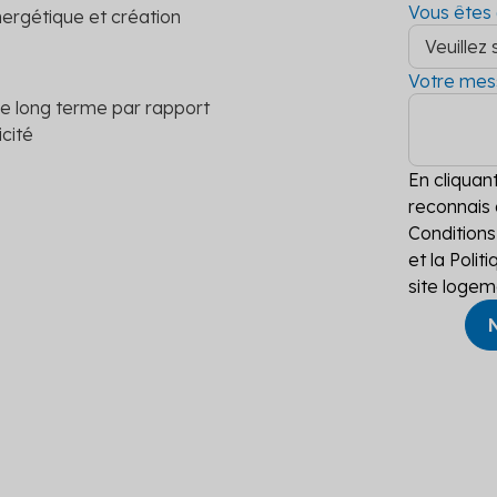
Vous êtes 
ergétique et création
Votre me
ur le long terme par rapport
icité
En cliquant
reconnais 
Conditions
et la Polit
site logem