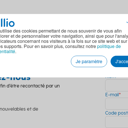
e logements sociaux
es biomasse ayant une production minimum de 1200 MWh/a
 utilise des cookies permettant de nous souvenir de vous afin
iorer et de personnaliser votre navigation, ainsi que pour l'anal
dicateurs concernant nos visiteurs à la fois sur ce site web et sur
es supports. Pour en savoir plus, consultez notre
politique de
entialité
.
ou crédit preneurs) de bâtiments à usage tertiaire ou mixte 
Je paramètre
J'acc
t à votre
 activité marchande
ibles
ez-nous
Nom
*
in d’être recontacté par un
ppel à projets
E-mail
*
ses HT éligibles
nouvelables et de
Code post
ppel à projets