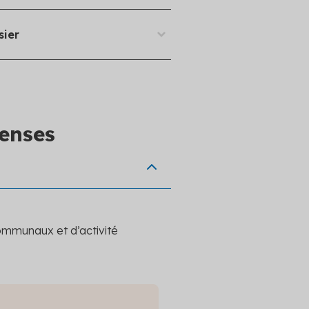
ossier de demande d’aide auprès du guichet public
sier
 impartis
istrative et financière du dossier, pendant son instruction
onds
 de contrôle et d’audit par l’instructeur du guichet public
enses
ommunaux et d’activité