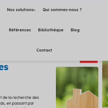
Nos solutions
Qui sommes-nous ?
Références
Bibliothèque
Blog
ment sur
Contact
on et
es
Voir toutes les solutions
nostic (3)
jet
Veille réglementaire
fage
 optimisez votre projet
Anticipez les changements lé
e grâce à des conseils experts
grâce à notre veille régleme
 de la recherche des
lementaire
nds, en passant par
 conformité de vos projets