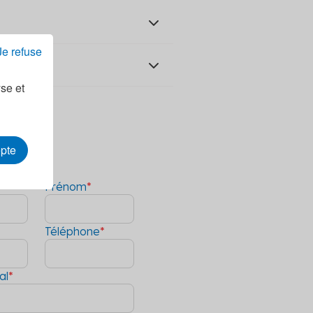
Je refuse
n
yse et
industrie-tertiaire basées
epte
Prénom
*
Téléphone
*
al
*