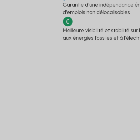
Garantie d’une indépendance én
d’emplois non délocalisables
Territoire éligible
En savoir plus
National
Meilleure visibilité et stabilité s
aux énergies fossiles et à l’électr