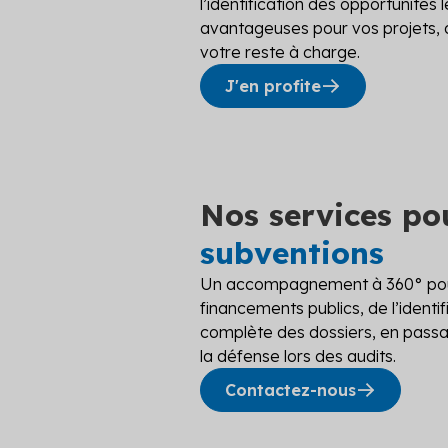
l’identification des opportunités
grâce à un
Plateforme
avantageuses pour vos projets, 
Voir toutes
votre reste à charge.
J'en profite
Nos services p
subventions
Un accompagnement à 360° pou
financements publics, de l’identif
complète des dossiers, en passan
la défense lors des audits.
Contactez-nous