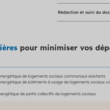
Rédaction et dépôt du d
Rédaction et suivi du dos
concerné, dans les délais
Suivi de la gestion admin
jusqu’à l’obtention des f
Défense du dossier en cas
ières
pour minimiser vos dép
 énergétique de logements sociaux communaux existants
énergétique de bâtiments à usage de logements sociaux c
ergétique de petits collectifs de logements sociaux