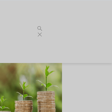
gislatifs
ntaire