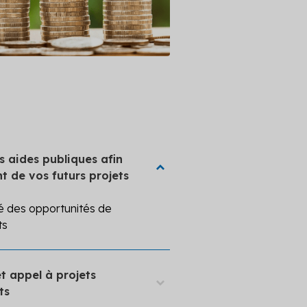
es aides publiques afin
t de vos futurs projets
sé des opportunités de
ts
et appel à projets
DER
ts
E, Fonds Chaleur