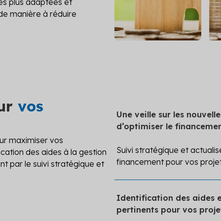
 les plus adaptées et
 audit réglementaire complet
de manière à réduire
 les solutions
our
vos
Une veille sur les nouvell
d’optimiser le financemen
r maximiser vos
Suivi stratégique et actuali
ication des aides à la gestion
financement pour vos proje
t par le suivi stratégique et
Aides locales
Identification des aides 
Aides européennes : FE
pertinents pour vos proje
Aides nationales : ADEM