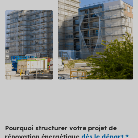
Contact
grâce à des conseils experts
Veille réglementaire
Anticipez les changements législatifs grâce à
notre veille réglementaire
Audit réglementaire
Évaluez la conformité de vos projets grâce à un
audit réglementaire complet
Voir toutes les solutions
Voir toutes les solutions
Pourquoi structurer votre projet de
rénovation énergétique
dès le départ ?