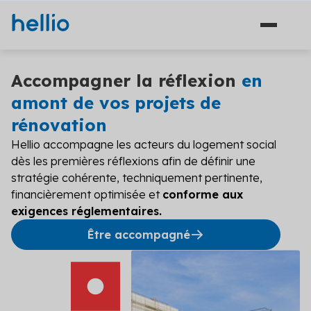
Accompagner la réflexion
en
amont de vos projets de
rénovation
Nos solutions
Hellio accompagne les acteurs du logement social
dès les premières réflexions afin de définir une
Conseil
Qui sommes-nous ?
stratégie cohérente, techniquement pertinente,
Travaux d'économies d'énergie
financièrement optimisée et
conforme aux
Références
exigences réglementaires.
Financement
Être accompagné
Bibliothèque
Plateforme
Solutions de diagnostic (3)
Blog
Avant projet
Préparez et optimisez votre projet énergétique