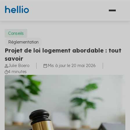
Conseils
Réglementation
Projet de loi logement abordable : tout
Nos solutions
savoir
Julie Boero
Mis à jour le 20 mai 2026
Conseil
Qui sommes-nous ?
4 minutes
Travaux d'économies d'énergie
Références
Financement
Bibliothèque
Plateforme
Solutions de diagnostic (3)
Blog
Avant projet
Préparez et optimisez votre projet énergétique