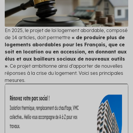
Contact
grâce à des conseils experts
Veille réglementaire
Anticipez les changements législatifs grâce à
notre veille réglementaire
En 2025, le projet de loi logement abordable, composé
de 14 articles, doit permettre
« de produire plus de
Audit réglementaire
logements abordables pour les Français, que ce
Évaluez la conformité de vos projets grâce à un
soit en location ou en accession, en donnant aux
audit réglementaire complet
élus et aux bailleurs sociaux de nouveaux outils
»
. Ce projet ambitionne ainsi d’apporter de nouvelles
Voir toutes les solutions
réponses à la crise du logement. Voici ses principales
mesures.
Voir toutes les solutions