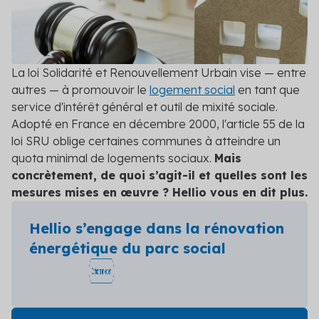
Contact
grâce à des conseils experts
Veille réglementaire
Anticipez les changements législatifs grâce à
notre veille réglementaire
La loi Solidarité et Renouvellement Urbain vise — entre
autres — à promouvoir le
logement social
en tant que
Audit réglementaire
service d'intérêt général et outil de mixité sociale.
Évaluez la conformité de vos projets grâce à un
Adopté en France en décembre 2000, l'article 55 de la
audit réglementaire complet
loi SRU oblige certaines communes à atteindre un
quota minimal de logements sociaux.
Mais
Voir toutes les solutions
concrètement, de quoi s’agit-il et quelles sont les
mesures mises en œuvre ? Hellio vous en dit plus.
Voir toutes les solutions
Hellio s’engage dans la rénovation
énergétique du parc social